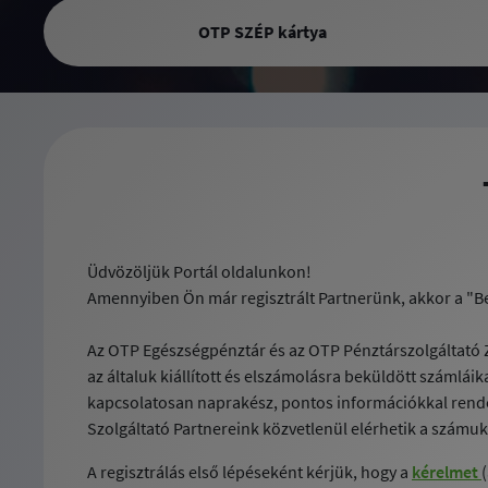
OTP SZÉP kártya
Üdvözöljük Portál oldalunkon!
Amennyiben Ön már regisztrált Partnerünk, akkor a "Bej
Az OTP Egészségpénztár és az OTP Pénztárszolgáltató Zr
az általuk kiállított és elszámolásra beküldött számlái
kapcsolatosan naprakész, pontos információkkal rendelk
Szolgáltató Partnereink közvetlenül elérhetik a számuk
A regisztrálás első lépéseként kérjük, hogy a
kérelmet