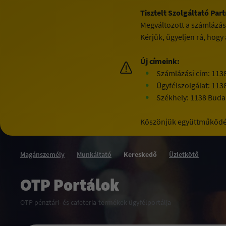
Tisztelt Szolgáltató Par
Megváltozott a számlázás
Kérjük, ügyeljen rá, hogy
Új címeink:
Számlázási cím: 113
Ügyfélszolgálat: 113
Székhely: 1138 Budap
Köszönjük együttműködé
Magánszemély
Munkáltató
Kereskedő
Üzletkötő
OTP Portálok
OTP pénztári- és cafeteria-termékek ügyfélportálja