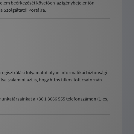
kérelem beérkezését követően-az igénybejelentőn
a Szolgáltatói Portálra.
a regisztrálási folyamatot olyan informatikai biztonsági
va ,valamint azt is, hogy https titkosított csatornán
 munkatársainkat a +36 1 3666 555 telefonszámon (1-es,