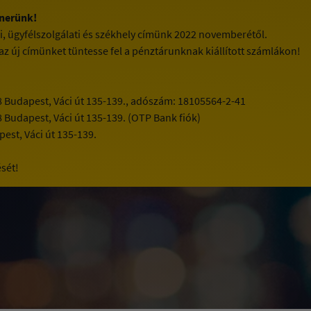
tnerünk!
i, ügyfélszolgálati és székhely címünk 2022 novemberétől.
 az új címünket tüntesse fel a pénztárunknak kiállított számlákon!
8 Budapest, Váci út 135-139., adószám: 18105564-2-41
8 Budapest, Váci út 135-139. (OTP Bank fiók)
est, Váci út 135-139.
sét!