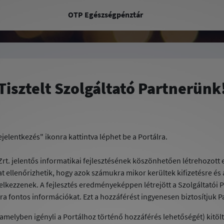
OTP Egészségpénztár
Tisztelt Szolgáltató Partnerünk
elentkezés" ikonra kattintva léphet be a Portálra.
t. jelentős informatikai fejlesztésének köszönhetően létrehozott eg
kat ellenőrizhetik, hogy azok számukra mikor kerültek kifizetésre és
ezzenek. A fejlesztés eredményeképpen létrejött a Szolgáltatói Port
ra fontos információkat. Ezt a hozzáférést ingyenesen biztosítjuk 
(amelyben igényli a Portálhoz történő hozzáférés lehetőségét) kitöl