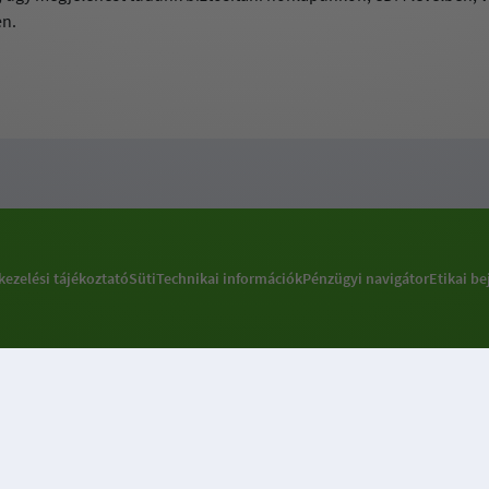
n.
kezelési tájékoztató
Süti
Technikai információk
Pénzügyi navigátor
Etikai be
Sütibeállításokkal kapcsolatos információ