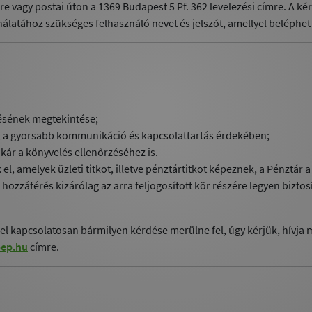
re vagy postai úton a 1369 Budapest 5 Pf. 362 levelezési címre. A 
latához szükséges felhasználó nevet és jelszót, amellyel beléphet 
zésének megtekintése;
, a gyorsabb kommunikáció és kapcsolattartás érdekében;
akár a könyvelés ellenőrzéséhez is.
el, amelyek üzleti titkot, illetve pénztártitkot képeznek, a Pénztár 
hozzáférés kizárólag az arra feljogosított kör részére legyen biztosít
mel kapcsolatosan bármilyen kérdése merülne fel, úgy kérjük, hívja
ep.hu
címre.