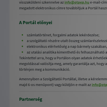
visszaküldeni szkennelve az
info@otpep.hu
e-mail-cím
megadott elektronikus címre továbbítjuk a Portál haszná
A Portál előnyei
számlatörténet, forgalmi adatok lekérdezése;
a szolgáltató részére utalt összeg számlarészlete
elektronikus elérhetőség a nap bármely szakában
az utalási analitika kimenthető és felhasználható 
Tekintettel arra, hogy a Portálon olyan adatok érhetőek 
megoldással valósítja meg, amely garantálja azt, hogy a 
történjen meg a kommunikáció.
Amennyiben a Szolgáltatói Portállal, illetve a kérelem
majd 6-os menüpont) vagy küldjön e-mailt az
info@otp
Partnerség