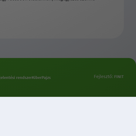
Fejlesztő:
FINIT
jelentési rendszer
KiberPajzs
k