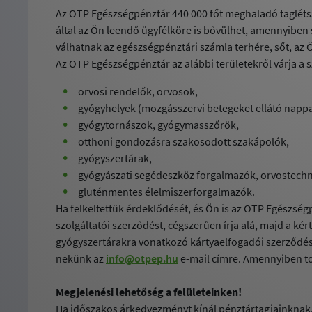
Az OTP Egészségpénztár 440 000 főt meghaladó tagléts
által az Ön leendő ügyfélköre is bővülhet, amennyiben 
válhatnak az egészségpénztári számla terhére, sőt, az
Az OTP Egészségpénztár az alábbi területekről várja a s
orvosi rendelők, orvosok,
gyógyhelyek (mozgásszervi betegeket ellátó nappal
gyógytornászok, gyógymasszőrök,
otthoni gondozásra szakosodott szakápolók,
gyógyszertárak,
gyógyászati segédeszköz forgalmazók, orvostechn
gluténmentes élelmiszerforgalmazók.
Ha felkeltettük érdeklődését, és Ön is az OTP Egészségp
szolgáltatói szerződést, cégszerűen írja alá, majd a ké
gyógyszertárakra vonatkozó kártyaelfogadói szerződésü
nekünk az
info@otpep.hu
e-mail címre. Amennyiben to
Megjelenési lehetőség a felületeinken!
Ha időszakos árkedvezményt kínál pénztártagjainknak,