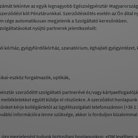
zámát tekintve az egyik legnagyobb Egészségpénztár Magyarország
szerződést köt Pénztárunkkal. Szerződéskötés esetén az Ön által n
 Ön cége automatikusan megjelenik a Szolgáltató keresőnkben.
zolgáltatásokat nyújtó partnerek jelentkezését:
i kórház, gyógyfürdőkórház, szanatórium, éghajlati gyógyintézet, 
ikai-eszköz forgalmazók, optikák,
énztár szerződött szolgáltató partnerévé és/vagy kártyaelfogadójává
rt mellékletekkel együtt küldje el részünkre. A szerződést honlapun
nket kérje kollégáinktól az ügyfélszolgálati telefonszámon (+36 1 
vábbi információra lenne szüksége, akkor is forduljon bizalomma
 úgy megjelenést tudunk biztosítani honlapunkon, eDM levélben, 