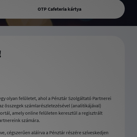
OTP Cafeteria kártya
!
y olyan felületet, ahol a Pénztár Szolgáltató Partnerei
 az összegek számlarészletezésével (analitikájával)
ál, amely online felületen keresztül a regisztrált
Partnereink számára.
tve, cégszerűen aláírva a Pénztár részére szíveskedjen