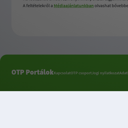
A feltételekről a
Médiaajánlatunkban
olvashat bővebbe
OTP Portálok
Kapcsolat
OTP csoport
Jogi nyilatkozat
Adat