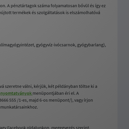
on. A pénztártagok száma folyamatosan bővül és így ez
yújtott termékek és szolgáltatások is elszámolhatóvá
klímagyógyintézet, gyógyvíz-ivócsarnok, gyógybarlang),
 szeretne válni, kérjük, két példányban töltse ki a
k
nyomtatványok
menüpontjában éri el. A
3666 555 /1-es, majd 6-os menüpont/), vagy írjon
l munkatársainkhoz.
vagy Facebook oldalunkon, megegyezés szerint.